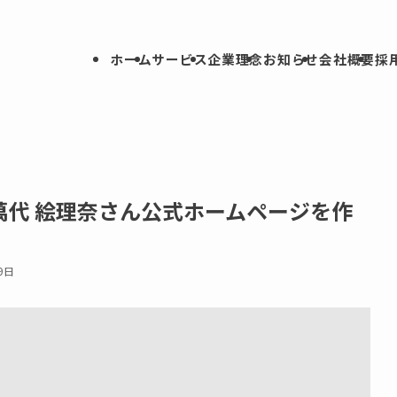
ホーム
サービス
企業理念
お知らせ
会社概要
採
萬代 絵理奈さん公式ホームページを作
】
9日