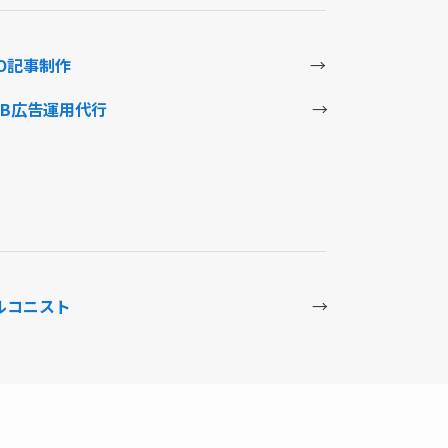
EO記事制作
→
EB広告運用代行
→
ルコニスト
→